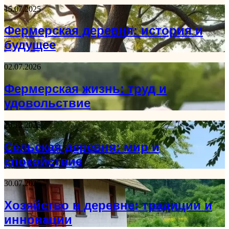
15.07.2025
Фермерская деревня: история и
будущее
02.07.2026
Фермерская жизнь: труд и
удовольствие
26.12.2025
Сельская деревня: мир и
спокойствие
30.07.2025
Хозяйство в деревне: традиции и
инновации