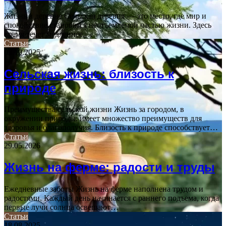
Жизнь в деревне Сельская деревня — это место, где мир и
спокойствие становятся неотъемлемой частью жизни. Здесь
время течет медленнее,…
Статьи
03.10.2025
Сельская жизнь: близость к
природе
Преимущества сельской жизни Жизнь за городом, в
окружении природы, имеет множество преимуществ для
здоровья и благополучия. Близость к природе способствует…
Статьи
29.05.2026
Жизнь на ферме: радости и труды
Ежедневные заботы Жизнь на ферме наполнена трудом и
радостями. Каждый день начинается с раннего подъема, когда
первые лучи солнца освещают…
Статьи
18.08.2025