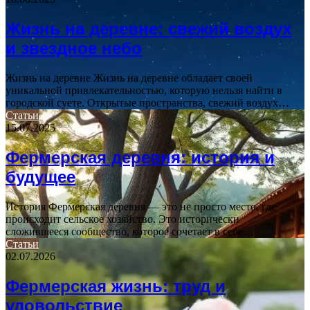
Жизнь на деревне: свежий воздух
и звездное небо
Жизнь на деревне Жизнь на деревне обладает своей
уникальной привлекательностью, которую нельзя найти в
городской суете. Открытые пространства, свежий воздух…
Статьи
15.07.2025
Фермерская деревня: история и
будущее
История Фермерская деревня — это не просто место, где
происходит сельское хозяйство. Это исторически
сложившееся сообщество, которое сочетает в себе…
Статьи
02.07.2026
Фермерская жизнь: труд и
удовольствие