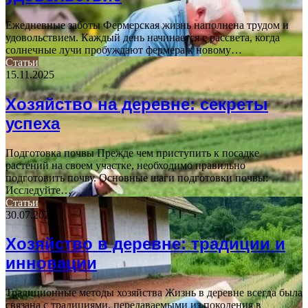
Ежедневные заботы Фермерская жизнь наполнена трудом и
удовольствием. Каждый день начинается с рассвета, когда
солнечные лучи пробуждают фермера к новому…
Статьи
15.11.2025
Хозяйство на деревне: секреты
успеха
Подготовка почвы Прежде чем приступить к посадке
растений на своем участке, необходимо правильно
подготовить почву. Основные шаги подготовки почвы:
Исследуйте…
Статьи
30.07.2025
Хозяйство в деревне: традиции и
инновации
Традиционные методы хозяйства Жизнь в деревне всегда была
связана с традициями, передаваемыми из поколения в