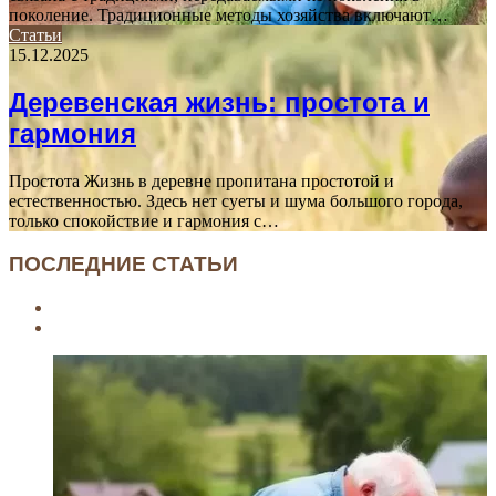
поколение. Традиционные методы хозяйства включают…
Статьи
15.12.2025
Деревенская жизнь: простота и
гармония
Простота Жизнь в деревне пропитана простотой и
естественностью. Здесь нет суеты и шума большого города,
только спокойствие и гармония с…
ПОСЛЕДНИЕ СТАТЬИ
Previous
page
Next
page