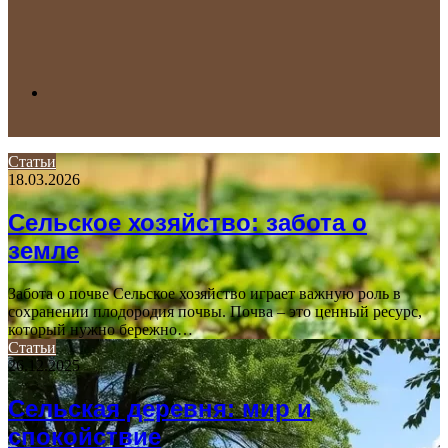
Search
Статьи
18.03.2026
for
Сельское хозяйство: забота о
земле
Забота о почве Сельское хозяйство играет важную роль в
сохранении плодородия почвы. Почва – это ценный ресурс,
который нужно бережно…
Статьи
26.12.2025
Сельская деревня: мир и
спокойствие