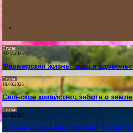
Search
Статьи
02.07.2026
for
Фермерская жизнь: труд и удоволь
Статьи
18.03.2026
Сельское хозяйство: забота о земле
Статьи
18.08.2025
Жизнь на деревне: свежий воздух и