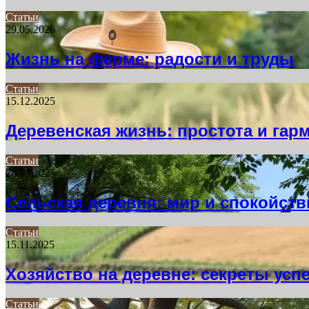
Статьи
29.05.2026
Жизнь на ферме: радости и труды
Статьи
15.12.2025
Деревенская жизнь: простота и гар
Статьи
26.12.2025
Сельская деревня: мир и спокойств
Статьи
15.11.2025
Хозяйство на деревне: секреты усп
Статьи