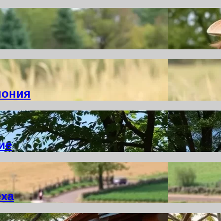
мония
ие
еха