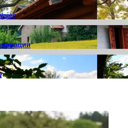
дущее
инновации
е